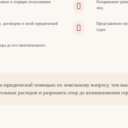
вании и порядке пользования
Оспаривание реше
лиц.
б, договоров и иной юридической
Представление инт
судах.
ра до его окончательного
за юридической помощью по земельному вопросу, тем вы
тельных расходов и разрешить спор до возникновения се