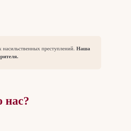
х насильственных преступлений.
Наша
ерителя.
 нас?