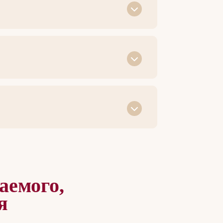
аемого,
я