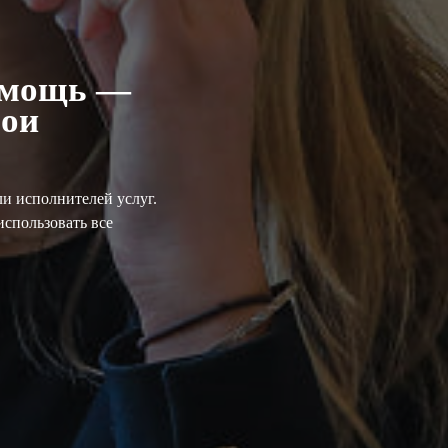
омощь —
вои
и исполнителей услуг.
спользовать все