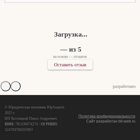
Загрузка...
—
из 5
на основе — отзывов
Оставить отзыв
разработано
© Юридическая компания ЮрАкцепт,
2025 г.
Политика конфиденциальности
ИП Котлицкий Павел Андреевич
Сайт разработан
bit-web.ru
ИНН:
781436074274 /
ОГРНИП:
324784700265903